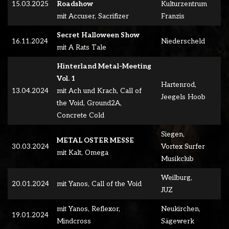
15.03.2025
Roadshow
Kulturzentrum
mit Accuser, Sacrifizer
Franzis
Secret Halloween Show
16.11.2024
Niederscheld
mit A Rats Tale
Hinterland Metal-Meeting
Vol. 1
Hartenrod,
13.04.2024
mit Ach und Krach, Call of
Jeegels Hoob
the Void, Ground2A,
Concrete Cold
Siegen,
METAL OSTER MESSE
30.03.2024
Vortex Surfer
mit Kalt, Omega
Musikclub
Weilburg,
20.01.2024
mit Yanos, Call of the Void
JUZ
mit Yanos, Reflexor,
Neukirchen,
19.01.2024
Mindcross
Sägewerk