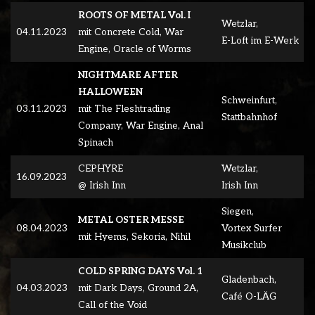
ROOTS OF METAL Vol. I
Wetzlar,
04.11.2023
mit Concrete Cold, War
E-Loft im E-Werk
Engine, Oracle of Worms
NIGHTMARE AFTER
HALLOWEEN
Schweinfurt,
03.11.2023
mit The Fleshtrading
Stattbahnhof
Company, War Engine, Anal
Spinach
CEPHYRE
Wetzlar,
16.09.2023
@ Irish Inn
Irish Inn
Siegen,
METAL OSTER MESSE
08.04.2023
Vortex Surfer
mit Hyems, Sekoria, Nihil
Musikclub
COLD SPRING DAYS Vol. 1
Gladenbach,
04.03.2023
mit Dark Days, Ground 2A,
Café O-LÄG
Call of the Void